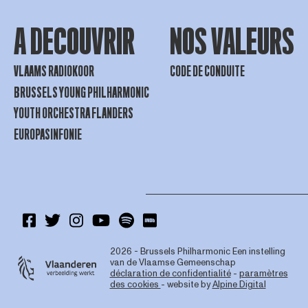
A DECOUVRIR
NOS VALEURS
VLAAMS RADIOKOOR
CODE DE CONDUITE
BRUSSELS YOUNG PHILHARMONIC
YOUTH ORCHESTRA FLANDERS
EUROPASINFONIE
2026 - Brussels Philharmonic
Een instelling
van de Vlaamse Gemeenschap
déclaration de confidentialité
-
paramètres
des cookies
- website by
Alpine Digital