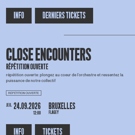
INFO
DERNIERS TICKETS
CLOSE ENCOUNTERS
RÉPÉTITION OUVERTE
répétition ouverte: plongez au coeur de l’orchestre et ressentez la
puissance de notre collectif
RÉPÉTITION OUVERTE
24.09.2026
BRUXELLES
JEU.
FLAGEY
12:00
INFO
TICKETS