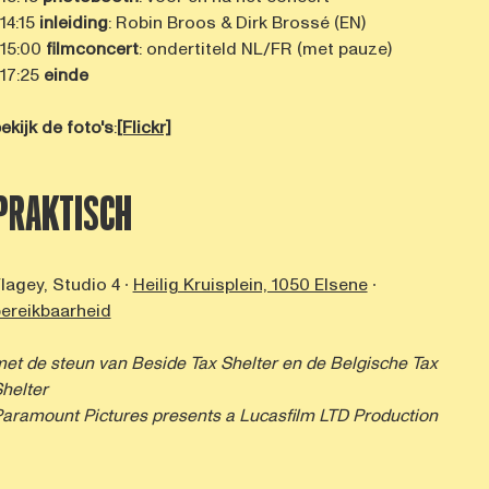
 14:15
inleiding
: Robin Broos & Dirk Brossé (EN)
 15:00
filmconcert
:
ondertiteld NL/FR (met pauze)
 17:25
einde
ekijk de foto's
:
[Flickr]
PRAKTISCH
lagey, Studio 4 ∙
Heilig Kruisplein, 1050 Elsene
∙
ereikbaarheid
et de steun van B
eside Tax Shelter
en de Belgische Tax
helter
aramount Pictures presents a Lucasfilm LTD Production