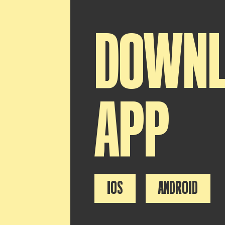
DOWN
APP
IOS
ANDROID