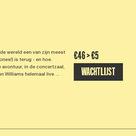
e de wereld een van zijn meest
€46 > €5
nes!) is terug - en hoe.
 avontuur, in de concertzaal,
WACHTLIJST
Williams helemaal live. ...