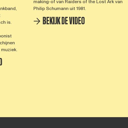
making-of van Raiders of the Lost Ark van
ankband,
Philip Schumann uit 1981.
t
BEKIJK DE VIDEO
ch is.
bonist
chijnen
o muziek.
D