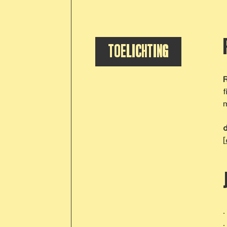
TOELICHTING
R
f
m
[
∙
∙