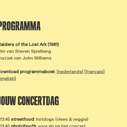
PROGRAMMA
aiders of the Lost Ark (1981)
ilm van Steven Spielberg
uziek van John Williams
download programmaboek
: [
nederlands
] [
français
]
english
]
JOUW CONCERTDAG
 13:45
streetfood
: hotdogs (vlees & veggie)
 13:45
photobooth
: voor én na het concert