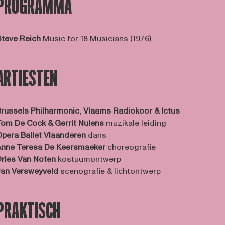
PROGRAMMA
teve Reich
Music for 18 Musicians (1976)
ARTIESTEN
russels Philharmonic, Vlaams Radiokoor &
Ictus
om De Cock & Gerrit Nulens
muzikale leiding
pera Ballet Vlaanderen
dans
nne Teresa De Keersmaeker
choreografie
ries Van Noten
kostuumontwerp
Jan Versweyveld
scenografie & lichtontwerp
PRAKTISCH