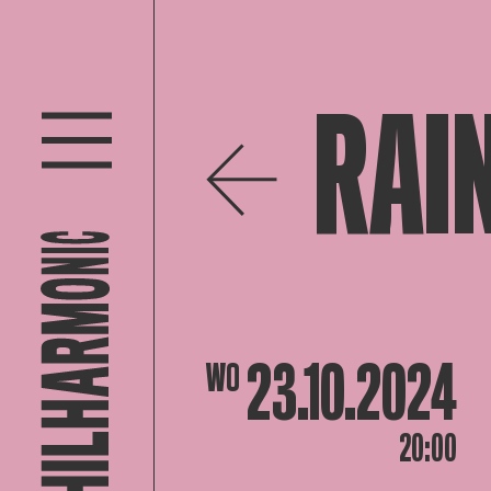
RAI
23.10.2024
WO
20:00