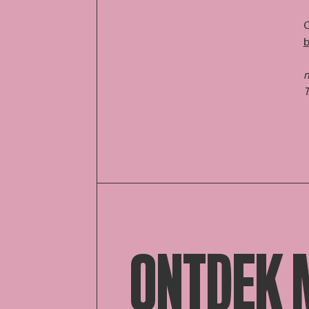
b
m
T
ONTDEK 