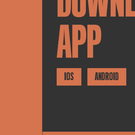
DOWN
APP
IOS
ANDROID