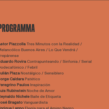
PROGRAMMA
stor Piazzolla
Tres Minutos con la Realidad /
elancólico Buenos Aires / Lo Que Vendrá /
Prepárense
Eduardo Rovira
Contrapunteando / Sinfonia / Serial
odecafónico / Febril
ulián Plaza
Nostálgico / Sensiblero
orge Caldara
Patético
eregrino Paulos
Inspiración
uis Rubinstein
Noche de Amor
eynaldo Nichele
Baile de Etiqueta
osé Bragato
Vanguardista
Enrique Lanno
Elegía para el Amigo Negro