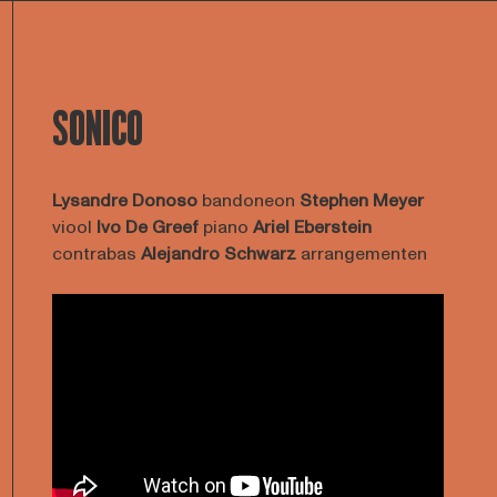
SONICO
Lysandre Donoso
bandoneon
Stephen Meyer
viool
Ivo De Greef
piano
Ariel Eberstein
contrabas
Alejandro Schwarz
arrangementen