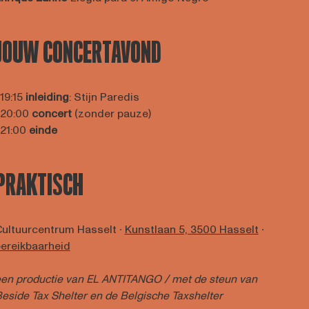
JOUW CONCERTAVOND
 19:15
inleiding
: Stijn Paredis
 20:00
concert
(zonder pauze)
 21:00
einde
PRAKTISCH
ultuurcentrum Hasselt ∙
Kunstlaan 5, 3500 Hasselt
∙
ereikbaarheid
en productie van EL ANTITANGO / met de steun van
eside Tax Shelter
en de Belgische Taxshelter