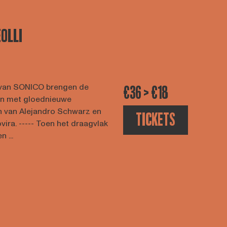
OLLI
n van SONICO brengen de
€36 > €18
ven met gloednieuwe
 van Alejandro Schwarz en
TICKETS
ra. ----- Toen het draagvlak
 ...