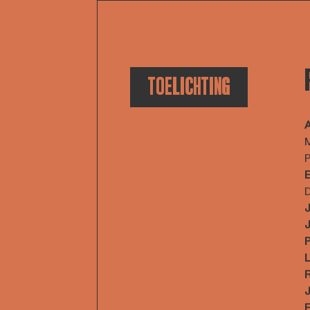
TOELICHTING
A
M
D
J
J
P
L
R
J