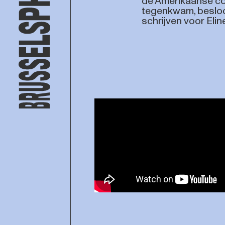
de Amerikaanse co
tegenkwam, besloo
schrijven voor Eline