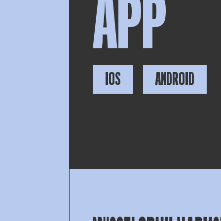
APP
IOS
ANDROID