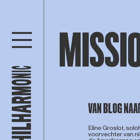
MISSIO
VAN BLOG NA
Eline Groslot, sol
voorvechter van ni