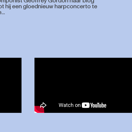
mponist Geoffrey Gordon haar blog
t hij een gloednieuw harpconcerto te
...