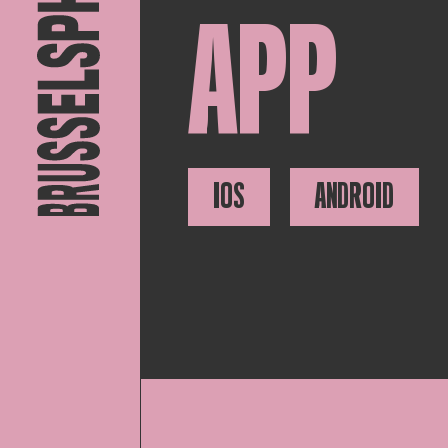
APP
IOS
ANDROID