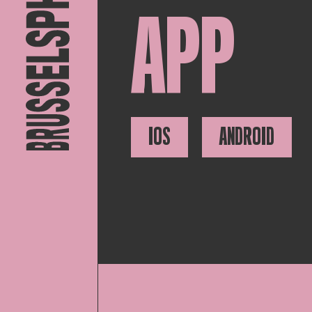
APP
IOS
ANDROID