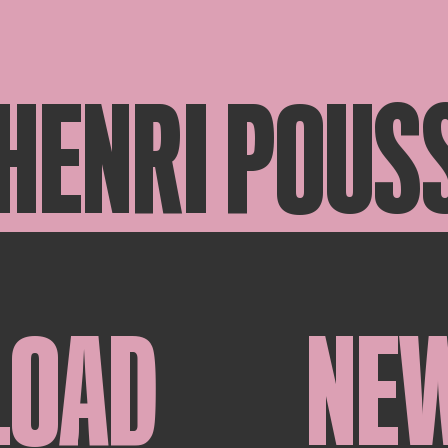
HENRI POUS
LOAD
NE