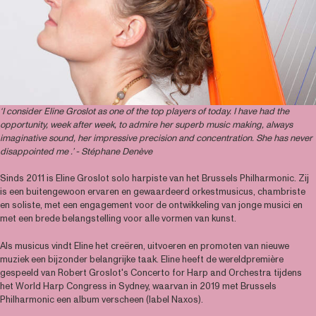
‘I consider Eline Groslot as one of the top players of today. I have had the
opportunity, week after week, to admire her superb music making, always
imaginative sound, her impressive precision and concentration. She has never
disappointed me .’ - Stéphane Denève
Sinds 2011 is Eline Groslot solo harpiste van het Brussels Philharmonic. Zij
is een buitengewoon ervaren en gewaardeerd orkestmusicus, chambriste
en soliste, met een engagement voor de ontwikkeling van jonge musici en
met een brede belangstelling voor alle vormen van kunst.
Als musicus vindt Eline het creëren, uitvoeren en promoten van nieuwe
muziek een bijzonder belangrijke taak. Eline heeft de wereldpremière
gespeeld van Robert Groslot's Concerto for Harp and Orchestra tijdens
het World Harp Congress in Sydney, waarvan in 2019 met Brussels
Philharmonic een album verscheen (label Naxos).