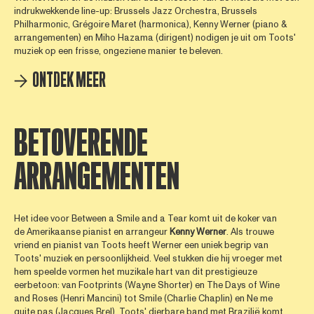
indrukwekkende line-up: Brussels Jazz Orchestra, Brussels
Philharmonic, Grégoire Maret (harmonica), Kenny Werner (piano &
arrangementen) en Miho Hazama (dirigent) nodigen je uit om Toots'
muziek op een frisse, ongeziene manier te beleven.
ONTDEK MEER
BETOVERENDE
ARRANGEMENTEN
Het idee voor Between a Smile and a Tear komt uit de koker van
de Amerikaanse pianist en arrangeur
Kenny
Werner
. Als trouwe
vriend en pianist van Toots heeft Werner een uniek begrip van
Toots' muziek en persoonlijkheid. Veel stukken die hij vroeger met
hem speelde vormen het muzikale hart van dit prestigieuze
eerbetoon: van Footprints (Wayne Shorter) en The Days of Wine
and Roses (Henri Mancini) tot Smile (Charlie Chaplin) en Ne me
quite pas (Jacques Brel). Toots' dierbare band met Brazilië komt