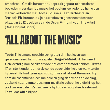
omschreef. Om die beroemde uitspraak gepast te benaderen,
betreden meer dan 100 musici het podium, eenieder op hun eigen
manier verbonden met Toots. Brussels Jazz Orchestra en
Brussels Philharmonic zijn daarenboven geen vreemden voor
elkaar: in 2012 deelden ze in de Oscar®-triomf voor The Artist
(Best Original Score).
‘ALL ABOUT THE MUSIC’
Toots Thielemans speelde een grote rol in het leven van
gerenommeerd harmonicaspeler
Grégoire
Maret
. Hij herinnert
zich levendig hoe ze elkaar voor het eerst ontmoet hebben: "Ik was
17 en sterk onder de indruk van de bescheidenheid en warmte die
hij bezat. Hij had geen ego nodig, it was all about the music. Hij
nam de essentie van een melodie en ging daarmee aan de slag,
zoekend naar diamantjes, naar muzikale schoonheid die hij op het
podium kon delen. Zijn muziek is tijdloos en nog steeds relevant.
En zal dat altijd blijven."