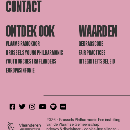
CONTACT
ONTDEK OOK
WAARDEN
VLAAMS RADIOKOOR
GEDRAGSCODE
BRUSSELS YOUNG PHILHARMONIC
FAIR PRACTICES
YOUTH ORCHESTRA FLANDERS
INTEGRITEITSBELEID
EUROPASINFONIE
2026 - Brussels Philharmonic
Een instelling
van de Vlaamse Gemeenschap
privacy & disclaimer
-
cookie-instellingen
-