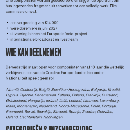
Drie componisten worden geselecteerd en krijgen de opdracht om
hun ingezonden fragment uit te werken tot een volledig werk. Elke
commissie omvat:
een vergoeding van €14.000
wereldpremière in juni 2027
uitvoering binnen het Europasinfonie-project
internationale broadcast en livestream
WIE KAN DEELNEMEN
De wedstrijd staat open voor componisten vanaf 18 jaar die wettelijk
verblijven in een van de Creative Europe-landen hieronder.
Nationaliteit speelt geen rol.
Albanië, Oostenrijk, België, Bosnië en Herzegovina, Bulgarije, Kroatië,
Cyprus, Tsjechië, Denemarken, Estland, Finland, Frankrijk, Duitsland,
Griekenland, Hongarije, Ierland, Italië, Letland, Litouwen, Luxemburg,
Malta, Montenegro, Nederland, Noord-Macedonië, Polen, Portugal,
Roemenië, Servië, Slovakije, Slovenië, Spanje, Zweden, Oekraïne,
IJsland, Liechtenstein, Noorwegen