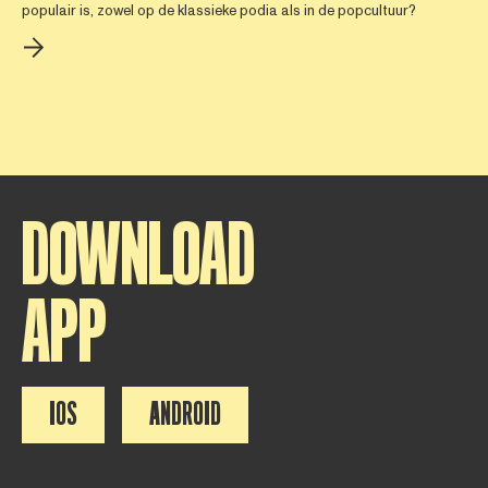
populair is, zowel op de klassieke podia als in de popcultuur?
DOWNLOAD
APP
IOS
ANDROID