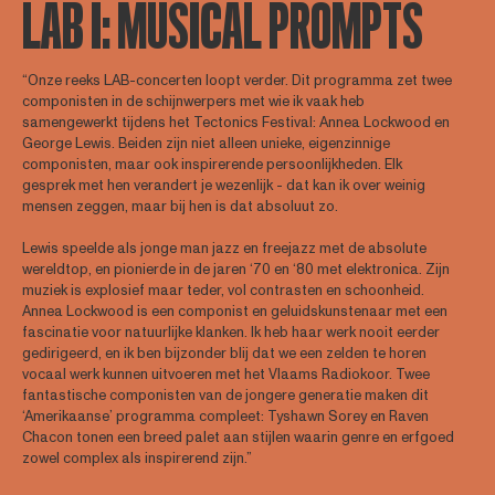
LAB I: MUSICAL PROMPTS
“Onze reeks LAB-concerten loopt verder. Dit programma zet twee
componisten in de schijnwerpers met wie ik vaak heb
samengewerkt tijdens het Tectonics Festival: Annea Lockwood en
George Lewis. Beiden zijn niet alleen unieke, eigenzinnige
componisten, maar ook inspirerende persoonlijkheden. Elk
gesprek met hen verandert je wezenlijk - dat kan ik over weinig
mensen zeggen, maar bij hen is dat absoluut zo.
Lewis speelde als jonge man jazz en freejazz met de absolute
wereldtop, en pionierde in de jaren ‘70 en ‘80 met elektronica. Zijn
muziek is explosief maar teder, vol contrasten en schoonheid.
Annea Lockwood is een componist en geluidskunstenaar met een
fascinatie voor natuurlijke klanken. Ik heb haar werk nooit eerder
gedirigeerd, en ik ben bijzonder blij dat we een zelden te horen
vocaal werk kunnen uitvoeren met het Vlaams Radiokoor. Twee
fantastische componisten van de jongere generatie maken dit
‘Amerikaanse’ programma compleet: Tyshawn Sorey en Raven
Chacon tonen een breed palet aan stijlen waarin genre en erfgoed
zowel complex als inspirerend zijn.”