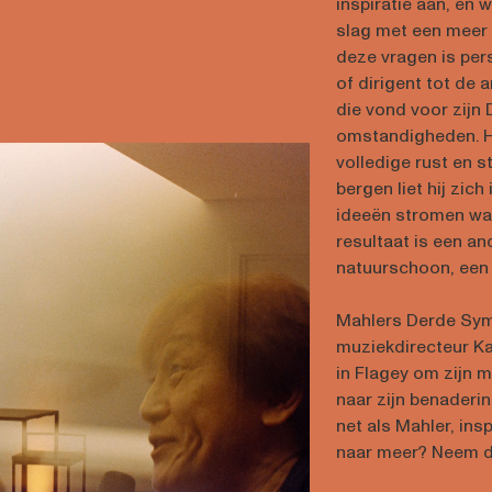
inspiratie aan, en 
slag met een meer 
deze vragen is per
of dirigent tot de 
die vond voor zijn
omstandigheden. Hij
volledige rust en s
bergen liet hij zich
ideeën stromen waa
resultaat is een an
natuurschoon, een 
Mahlers Derde Symf
muziekdirecteur Ka
in Flagey om zijn 
naar zijn benaderin
net als Mahler, ins
naar meer? Neem da