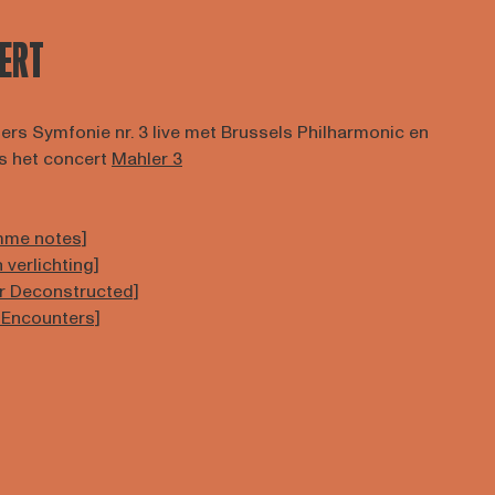
CERT
ers Symfonie nr. 3 live met Brussels Philharmonic en
s het concert
Mahler 3
amme notes]
 verlichting]
r Deconstructed]
 Encounters]