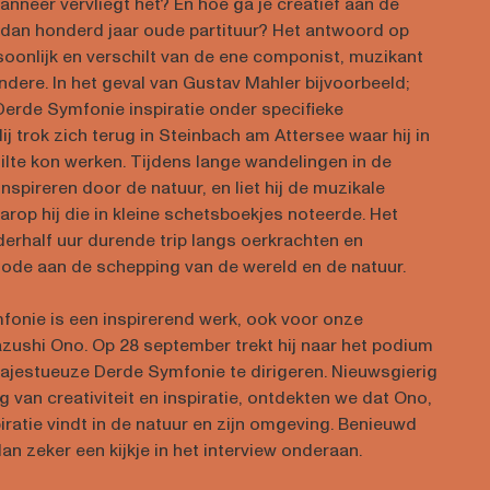
wanneer vervliegt het? En hoe ga je creatief aan de
dan honderd jaar oude partituur? Het antwoord op
soonlijk en verschilt van de ene componist, muzikant
andere. In het geval van Gustav Mahler bijvoorbeeld;
 Derde Symfonie inspiratie onder specifieke
 trok zich terug in Steinbach am Attersee waar hij in
tilte kon werken. Tijdens lange wandelingen in de
 inspireren door de natuur, en liet hij de muzikale
rop hij die in kleine schetsboekjes noteerde. Het
derhalf uur durende trip langs oerkrachten en
ode aan de schepping van de wereld en de natuur.
onie is een inspirerend werk, ook voor onze
zushi Ono. Op 28 september trekt hij naar het podium
majestueuze Derde Symfonie te dirigeren. Nieuwsgierig
g van creativiteit en inspiratie, ontdekten we dat Ono,
piratie vindt in de natuur en zijn omgeving. Benieuwd
n zeker een kijkje in het interview onderaan.