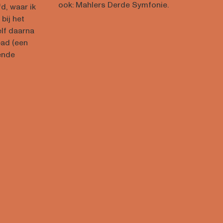
ook: Mahlers Derde Symfonie.
d, waar ik
bij het
lf daarna
bad (een
ende