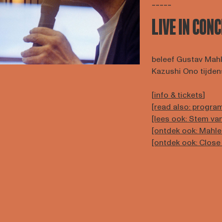
-----
LIVE IN CON
beleef Gustav Mahl
Kazushi Ono tijden
[
info & tickets
]
[read also: progr
[lees ook: Stem van
[ontdek ook: Mahle
[ontdek ook: Close