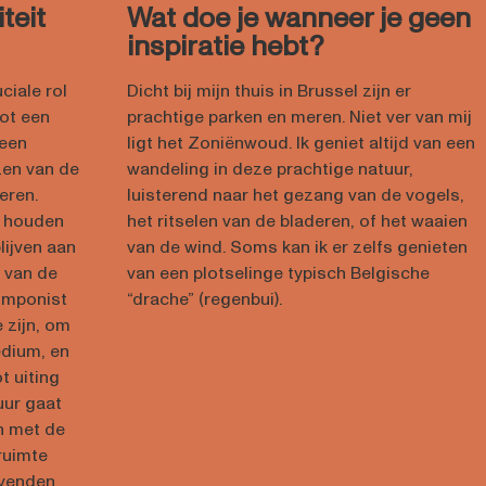
teit
Wat doe je wanneer je geen
inspiratie hebt?
ciale rol
Dicht bij mijn thuis in Brussel zijn er
tot een
prachtige parken en meren. Niet ver van mij
 een
ligt het Zoniënwoud. Ik geniet altijd van een
zen van de
wandeling in deze prachtige natuur,
eren.
luisterend naar het gezang van de vogels,
n houden
het ritselen van de bladeren, of het waaien
lijven aan
van de wind. Soms kan ik er zelfs genieten
s van de
van een plotselinge typisch Belgische
omponist
“drache” (regenbui).
 zijn, om
edium, en
t uiting
uur gaat
an met de
ruimte
levenden