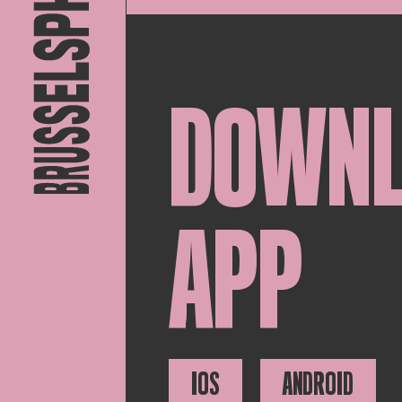
DOWN
APP
IOS
ANDROID