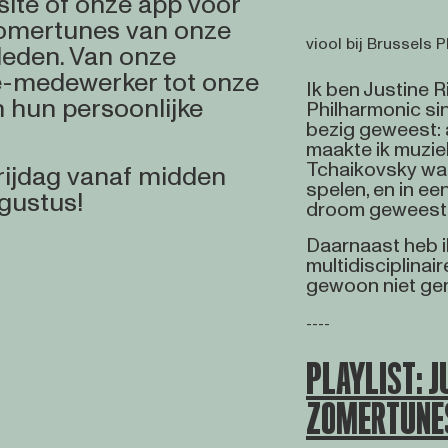
ite of onze app voor
zomertunes van onze
viool bij Brussels 
leden. Van onze
-medewerker tot onze
Ik ben Justine Ri
 in hun persoonlijke
Philharmonic sin
bezig geweest: a
maakte ik muzi
Tchaikovsky was
vrijdag vanaf midden
spelen, en in een
ugustus!
droom geweest
Daarnaast heb ik
multidisciplinair
gewoon niet ge
----
PLAYLIST: J
ZOMERTUNE