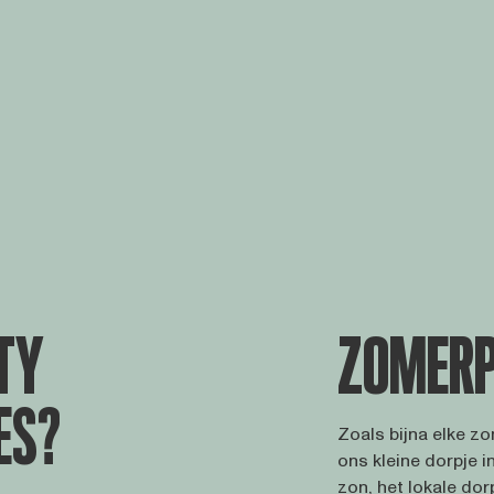
LTY
ZOMERP
ES?
Zoals bijna elke z
ons kleine dorpje in
zon, het lokale dor