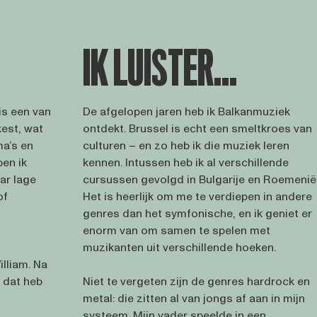
IK LUISTER...
 is een van
De afgelopen jaren heb ik Balkanmuziek
est, wat
ontdekt. Brussel is echt een smeltkroes van
ma’s en
culturen – en zo heb ik die muziek leren
en ik
kennen. Intussen heb ik al verschillende
ar lage
cursussen gevolgd in Bulgarije en Roemenië
of
Het is heerlijk om me te verdiepen in andere
genres dan het symfonische, en ik geniet er
enorm van om samen te spelen met
muzikanten uit verschillende hoeken.
lliam. Na
 dat heb
Niet te vergeten zijn de genres hardrock en
metal: die zitten al van jongs af aan in mijn
systeem. Mijn vader speelde in een