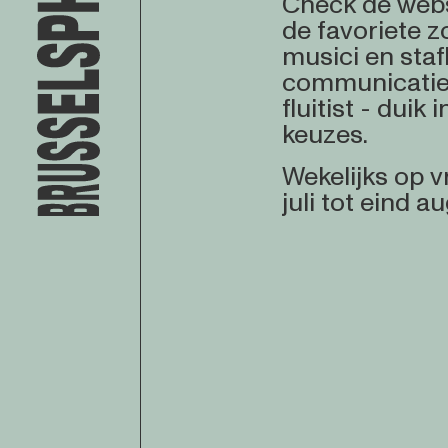
Check de webs
de favoriete 
musici en staf
communicatie
fluitist - duik
keuzes.
Wekelijks op 
juli tot eind a