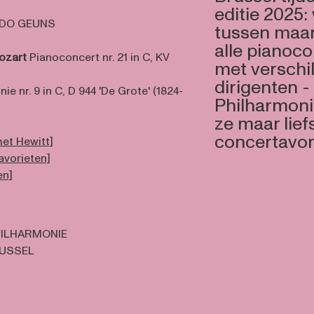
editie 2025:
LDO GEUNS
tussen maar
alle pianoco
ozart
Pianoconcert nr. 21 in C, KV
met verschi
dirigenten -
e nr. 9 in C, D 944 'De Grote' (1824-
Philharmoni
ze maar lief
concertavo
met Hewitt]
avorieten]
en]
ILHARMONIE
RUSSEL