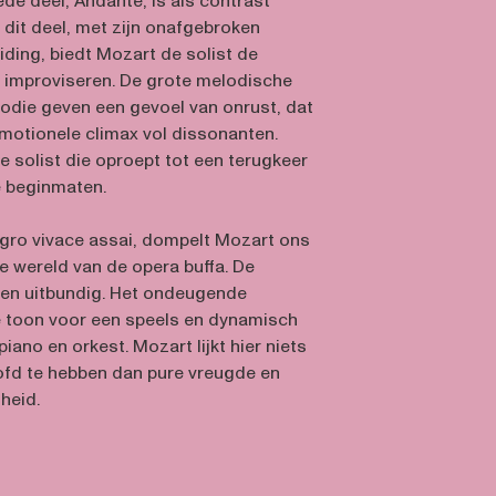
de deel, Andante, is als contrast
In dit deel, met zijn onafgebroken
eiding, biedt Mozart de solist de
 improviseren. De grote melodische
odie geven een gevoel van onrust, dat
emotionele climax vol dissonanten.
e solist die oproept tot een terugkeer
e beginmaten.
legro vivace assai, dompelt Mozart ons
e wereld van de opera buffa. De
 en uitbundig. Het ondeugende
 toon voor een speels en dynamisch
ano en orkest. Mozart lijkt hier niets
ofd te hebben dan pure vreugde en
heid.