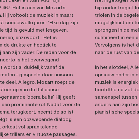
dt zeker en vast voor zijn
Het ingetogen twee
V 467. Het is een van Mozarts
bijzonder fragiel. 
 Hij voltooit de muziek in maart
triolen in de begel
st succesvolle jaren: "Elke dag zijn
mogelijkheid om te
le tijd is gevuld met lesgeven,
sprongen in de mel
ren, enzovoort... Het is
culmineert in een 
m de drukte en hectiek te
Vervolgens is het d
hij aan zijn vader. De reden voor de
naar de rust van d
concerto is het overwegend
t wordt al duidelijk vanaf de
In het slotdeel, Al
maten - gespeeld door unisono
opnieuw onder in d
ste deel, Allegro. Mozart roept de
muziek is energiek
sfeer op van de Italiaanse
hoofdthema zet de
genaamde ‘opera buffa’. Hij geeft
samenspel tussen pi
s een prominente rol. Nadat voor de
anders aan zijn ho
ema terugkeert, neemt de solist
pianistische speels
olgt is een opzwepende dialoog
t orkest vol sprankelende
ijke trillers en virtuoze passages.