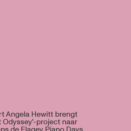
t Angela Hewitt brengt
t Odyssey'-project naar
ens de Flagey Piano Days