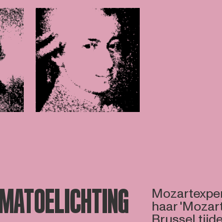
beelding in popup
Open afbeelding in popup
MATOELICHTING
Mozartexper
haar 'Mozar
Brussel tijd