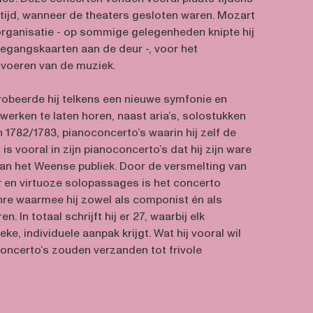
tijd, wanneer de theaters gesloten waren. Mozart
 organisatie - op sommige gelegenheden knipte hij
oegangskaarten aan de deur -, voor het
voeren van de muziek.
obeerde hij telkens een nieuwe symfonie en
werken te laten horen, naast aria’s, solostukken
n 1782/1783, pianoconcerto’s waarin hij zelf de
 is vooral in zijn pianoconcerto’s dat hij zijn ware
n het Weense publiek. Door de versmelting van
 en virtuoze solopassages is het concerto
enre waarmee hij zowel als componist én als
n. In totaal schrijft hij er 27, waarbij elk
e, individuele aanpak krijgt. Wat hij vooral wil
 concerto’s zouden verzanden tot frivole