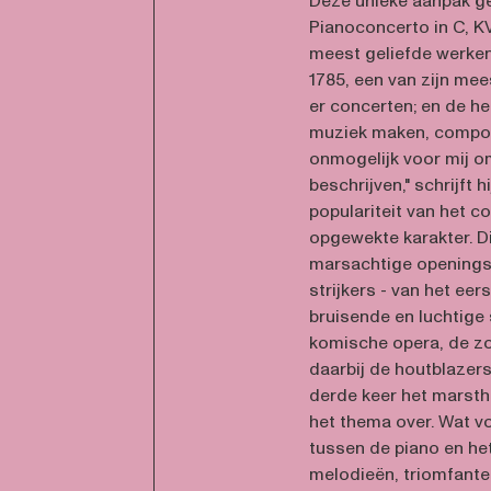
Deze unieke aanpak gel
Pianoconcerto in C, K
meest geliefde werken.
1785, een van zijn mee
er concerten; en de he
muziek maken, compone
onmogelijk voor mij o
beschrijven," schrijft 
populariteit van het 
opgewekte karakter. Di
marsachtige openings
strijkers - van het eer
bruisende en luchtige 
komische opera, de zo
daarbij de houtblazer
derde keer het marsth
het thema over. Wat v
tussen de piano en he
melodieën, triomfantel