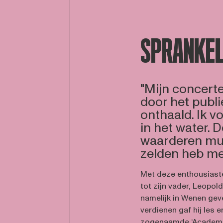
SPRANKEL
"Mijn concert
door het publ
onthaald. Ik v
in het water.
waarderen muz
zelden heb m
Met deze enthousiast
tot zijn vader, Leopold
namelijk in Wenen gev
verdienen gaf hij les 
zogenaamde ‘Academies