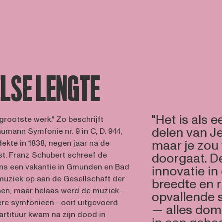
LSE LENGTE
"Het is als 
grootste werk." Zo beschrijft
delen van J
mann Symfonie nr. 9 in C, D. 944,
maar je zou 
dekte in 1838, negen jaar na de
t. Franz Schubert schreef de
doorgaat. De
dens een vakantie in Gmunden en Bad
innovatie in
 muziek op aan de Gesellschaft der
breedte en 
en, maar helaas werd de muziek -
opvallende 
ere symfonieën - ooit uitgevoerd
— alles domp
partituur kwam na zijn dood in