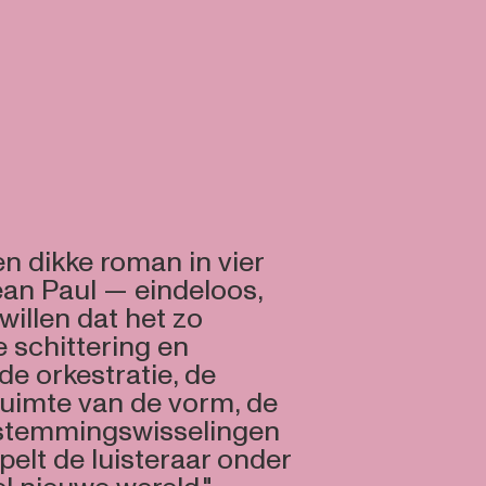
een dikke roman in vier
ean Paul — eindeloos,
willen dat het zo
 schittering en
 de orkestratie, de
ruimte van de vorm, de
stemmingswisselingen
elt de luisteraar onder