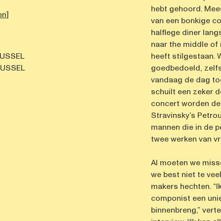
hebt gehoord. Mee
en]
van een bonkige cow
halflege diner lan
naar the middle of 
RUSSEL
heeft stilgestaan.
RUSSEL
goedbedoeld, zelfs 
vandaag de dag toc
schuilt een zeker d
concert worden de
Stravinsky’s Petrou
mannen die in de p
twee werken van vr
Al moeten we miss
we best niet te vee
makers hechten. “Ik
componist een unie
binnenbreng,” vert