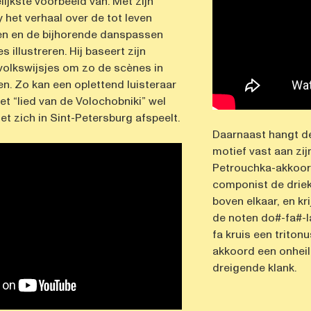
lijkste voorbeeld van. Met zijn
y het verhaal over de tot leven
en en de bijhorende danspassen
 illustreren. Hij baseert zijn
volkswijsjes om zo de scènes in
ren. Zo kan een oplettend luisteraar
et “lied van de Volochobniki” wel
et zich in Sint-Petersburg afspeelt.
Daarnaast hangt d
motief vast aan z
Petrouchka-akkoor
componist de driek
boven elkaar, en kr
de noten do#-fa#-l
fa kruis een tritonu
akkoord een onheil
dreigende klank.