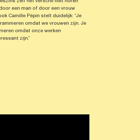
lleszins zelf het verschil niet horen
 door een man of door een vrouw
ok Camille Pépin stelt duidelijk: “Je
grammeren omdat we vrouwen zijn. Je
meren omdat onze werken
ressant zijn.”