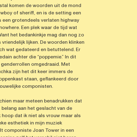
stal komen de woorden uit de mond
boy of sheriff, en is de setting een
gs een grotendeels verlaten highway
nowhere. Een plek waar de tijd wat
 Want het bedankinkje mag dan nog zo
vriendelijk lijken. De woorden klinken
h wat gedateerd en betuttelend. Er
edain achter die “poppemie.” In dit
 genderrollen omgedraaid. Met
chka zijn het dit keer immers de
oppenkast staan, geflankeerd door
ouwelijke componisten.
chien maar meteen benadrukken dat
l belang aan het geslacht van de
 hoop dat ik niet als vrouw maar als
ke esthetiek in mijn muziek
elt componiste Joan Tower in een