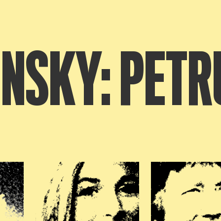
INSKY: PET
beelding in popup
Open afbeelding in popup
Open