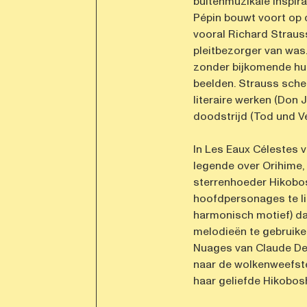
buitenmuzikale inspira
Pépin bouwt voort op 
vooral Richard Straus
pleitbezorger van was
zonder bijkomende hulp
beelden. Strauss schet
literaire werken (Don 
doodstrijd (Tod und Ver
In Les Eaux Célestes v
legende over Orihime
sterrenhoeder Hikobos
hoofdpersonages te li
harmonisch motief) da
melodieën te gebruik
Nuages van Claude Deb
naar de wolkenweefst
haar geliefde Hikobosh