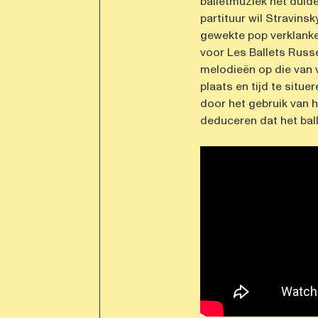
balletmuziek het duide
partituur wil Stravinsk
gewekte pop verklank
voor Les Ballets Russes
melodieën op die van 
plaats en tijd te situe
door het gebruik van h
deduceren dat het ball