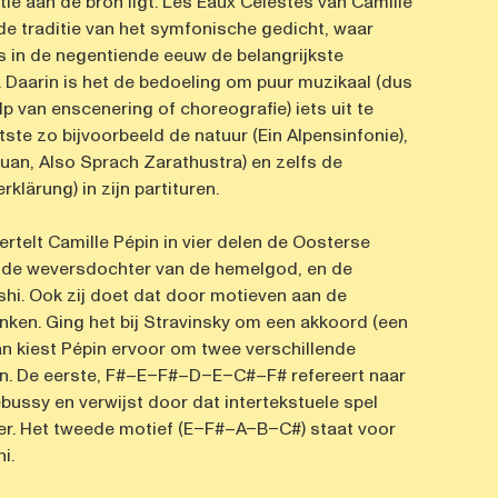
tie aan de bron ligt. Les Eaux Célestes van Camille
de traditie van het symfonische gedicht, waar
s in de negentiende eeuw de belangrijkste
. Daarin is het de bedoeling om puur muzikaal (dus
 van enscenering of choreografie) iets uit te
ste zo bijvoorbeeld de natuur (Ein Alpensinfonie),
Juan, Also Sprach Zarathustra) en zelfs de
klärung) in zijn partituren.
ertelt Camille Pépin in vier delen de Oosterse
, de weversdochter van de hemelgod, en de
hi. Ook zij doet dat door motieven aan de
nken. Ging het bij Stravinsky om een akkoord (een
n kiest Pépin ervoor om twee verschillende
en. De eerste, F#–E–F#–D–E–C#–F# refereert naar
ussy en verwijst door dat intertekstuele spel
er. Het tweede motief (E–F#–A–B–C#) staat voor
i.