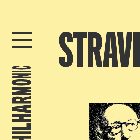
STRAV
Open af