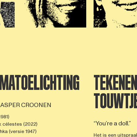
MATOELICHTING
TEKENEN
TOUWTJ
r JASPER CROONEN
1981)
“You’re a doll.”
 célestes (2022)
ka (versie 1947)
Het is een uitspraa