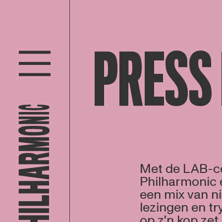
PRESS 
Met de LAB-co
Philharmonic e
een mix van ni
lezingen en tr
op z'n kop zet.