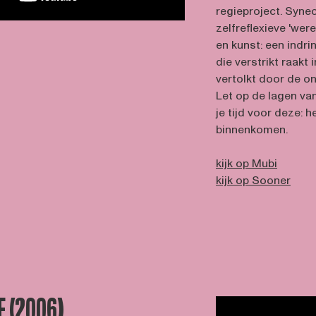
regieproject. Syne
zelfreflexieve 'wer
en kunst: een indr
die verstrikt raakt 
vertolkt door de o
Let op de lagen van
je tijd voor deze: h
binnenkomen.
kijk op Mubi
kijk op Sooner
E (2006)