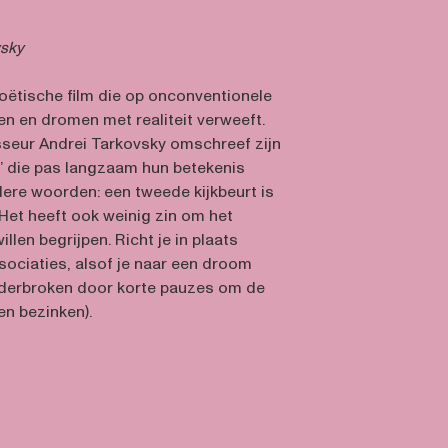
vsky
poëtische film die op onconventionele
en en dromen met realiteit verweeft.
seur Andrei Tarkovsky omschreef zijn
n’ die pas langzaam hun betekenis
dere woorden: een tweede kijkbeurt is
 Het heeft ook weinig zin om het
willen begrijpen. Richt je in plaats
sociaties, alsof je naar een droom
 onderbroken door korte pauzes om de
en bezinken).