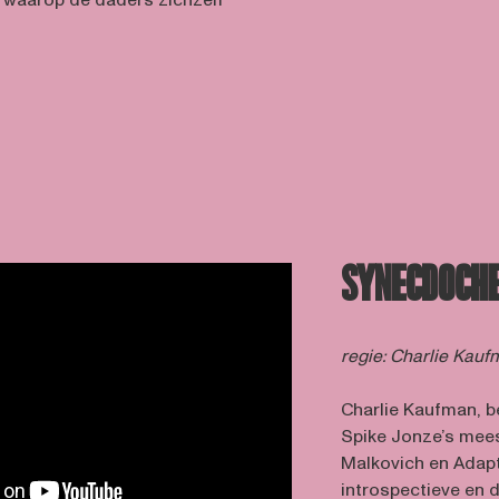
 waarop de daders zichzelf
SYNECDOCHE
regie: Charlie Kau
Charlie Kaufman, b
Spike Jonze’s mee
Malkovich en Adapt
introspectieve en 