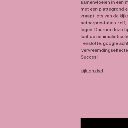
samenvloeien in een m
met een plattegrond e
vraagt iets van de kijk
acteerprestaties zelf
lagen. Daarom deze tip
laat de minimalistisch
Tenslotte: google ach
‘vervreemdingseffecten
Succes!
kijk op dvd