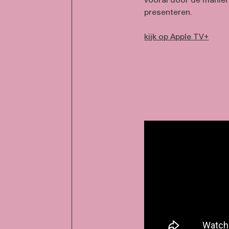
vooral door de manier
presenteren.
kijk op Apple TV+