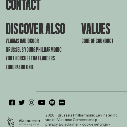
CONTACT
DISCOVER ALSO
VALUES
VLAAMS RADIOKOOR
CODE OF COUNDUCT
BRUSSELS YOUNG PHILHARMONIC
YOUTH ORCHESTRA FLANDERS
EUROPASINFONIE
2026 - Brussels Philharmonic
Een instelling
van de Vlaamse Gemeenschap
privacy & disclaimer
-
cookie settings
-