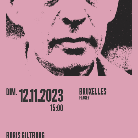
12.11.2023
BRUXELLES
DIM.
FLAGEY
15:00
BORIS GILTBURG