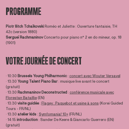
PROGRAMME
Piotr Ilitch Tchaïkovski
Roméo et Juliette : Ouverture fantaisie, TH
42c (version 1880)
Sergueï
Rachmaninov
Concerto pour piano n° 2 en do mineur, op. 18
(1901)
VOTRE JOURNÉE DE CONCERT
∙ 10:30
Brussels Young Philharmonic
:
concert avec Wouter Versavel
∙ 13:30
Young Talent Piano Bar
: musique live avant le concert
(gratuit)
∙ 13:30
Rachmaninov Deconstructed
:
conférence musicale avec
Florestan Bataillie
(EN)
∙ 13:30
visite guidée
:
Flagey : Paquebot et usine à sons
(Korei Guided
Tours - FR/NL)
∙ 13:30
atelier kids
:
Symfomania! 10+
(FR/NL)
∙ 14:15
introduction
: Sander De Keere & Giancarlo Guerrero (EN)
(gratuit)