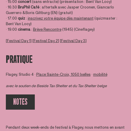
∙ 15:00
concert
(sans entracte) (présentation : Bent Van Looy)
∙ 16:30
BruPhil Café
: aftertalk avec Jasper Croonen, Giancarlo
Guerrero & Boris Giltburg (EN) (gratuit)
∙ 17:00
quiz
:
inscrivez votre équipe dès maintenant
(quizmaster :
Bent Van Looy)
∙ 19:00
cinema
:
Brève Rencontre
(1945) (Cineflagey)
[
Festival Day 1
] [
Festival Day 2
] [
Festival Day 3
]
PRATIQUE
Flagey, Studio 4 ∙
Place Sainte-Croix, 1050 Ixelles
∙
mobilité
avec le soutien de
Beside Tax Shelter
et du Tax Shelter belge
NOTES
Pendant deux week-ends de festival à Flagey, nous mettons en avant