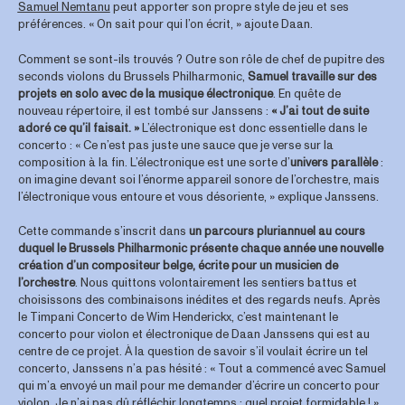
Samuel Nemtanu
peut apporter son propre style de jeu et ses
préférences. « On sait pour qui l’on écrit, » ajoute Daan.
Comment se sont-ils trouvés ? Outre son rôle de chef de pupitre des
seconds violons du Brussels Philharmonic,
Samuel travaille sur des
projets en solo avec de la musique électronique
. En quête de
nouveau répertoire, il est tombé sur Janssens :
« J’ai tout de suite
adoré ce qu’il faisait. »
L’électronique est donc essentielle dans le
concerto : « Ce n’est pas juste une sauce que je verse sur la
composition à la fin. L’électronique est une sorte d’
univers parallèle
:
on imagine devant soi l’énorme appareil sonore de l’orchestre, mais
l’électronique vous entoure et vous désoriente, » explique Janssens.
Cette commande s’inscrit dans
un parcours pluriannuel au cours
duquel le Brussels Philharmonic présente chaque année une nouvelle
création d’un compositeur belge, écrite pour un musicien de
l’orchestre
. Nous quittons volontairement les sentiers battus et
choisissons des combinaisons inédites et des regards neufs. Après
le Timpani Concerto de Wim Henderickx, c’est maintenant le
concerto pour violon et électronique de Daan Janssens qui est au
centre de ce projet. À la question de savoir s’il voulait écrire un tel
concerto, Janssens n’a pas hésité : « Tout a commencé avec Samuel
qui m’a envoyé un mail pour me demander d’écrire un concerto pour
violon. Je n’ai pas dû réfléchir longtemps : quel projet formidable ! »