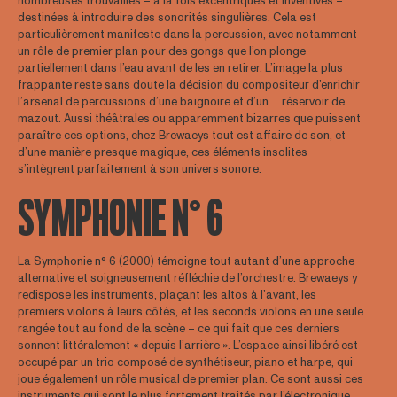
nombreuses trouvailles – à la fois excentriques et inventives –
destinées à introduire des sonorités singulières. Cela est
particulièrement manifeste dans la percussion, avec notamment
un rôle de premier plan pour des gongs que l’on plonge
partiellement dans l’eau avant de les en retirer. L’image la plus
frappante reste sans doute la décision du compositeur d’enrichir
l’arsenal de percussions d’une baignoire et d’un … réservoir de
mazout. Aussi théâtrales ou apparemment bizarres que puissent
paraître ces options, chez Brewaeys tout est affaire de son, et
d’une manière presque magique, ces éléments insolites
s’intègrent parfaitement à son univers sonore.
SYMPHONIE N° 6
La Symphonie n° 6 (2000) témoigne tout autant d’une approche
alternative et soigneusement réfléchie de l’orchestre. Brewaeys y
redispose les instruments, plaçant les altos à l’avant, les
premiers violons à leurs côtés, et les seconds violons en une seule
rangée tout au fond de la scène – ce qui fait que ces derniers
sonnent littéralement « depuis l’arrière ». L’espace ainsi libéré est
occupé par un trio composé de synthétiseur, piano et harpe, qui
joue également un rôle musical de premier plan. Ce sont aussi ces
instruments qui sont le plus fortement traités par l’électronique