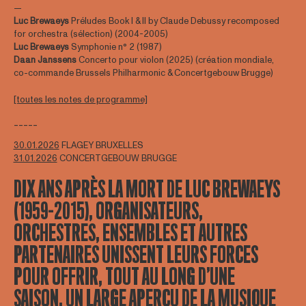
—
Luc Brewaeys
Préludes Book I & II by Claude Debussy recomposed
for orchestra (sélection) (2004-2005)
Luc Brewaeys
Symphonie n° 2 (1987)
Daan Janssens
Concerto pour violon (2025) (création mondiale,
co-commande Brussels Philharmonic & Concertgebouw Brugge)
[toutes les notes de programme]
-----
30.01.2026
FLAGEY BRUXELLES
31.01.2026
CONCERTGEBOUW BRUGGE
DIX ANS APRÈS LA MORT DE LUC BREWAEYS
(1959–2015), ORGANISATEURS,
ORCHESTRES, ENSEMBLES ET AUTRES
PARTENAIRES UNISSENT LEURS FORCES
POUR OFFRIR, TOUT AU LONG D’UNE
SAISON, UN LARGE APERÇU DE LA MUSIQUE