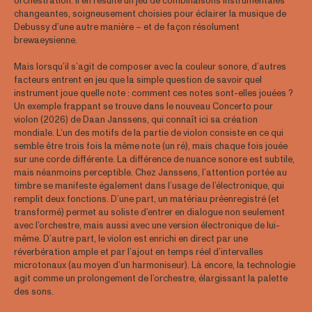
orchestration. Il en résulte un jeu de combinaisons instrumentales
changeantes, soigneusement choisies pour éclairer la musique de
Debussy d’une autre manière – et de façon résolument
brewaeysienne.
Mais lorsqu’il s’agit de composer avec la couleur sonore, d’autres
facteurs entrent en jeu que la simple question de savoir quel
instrument joue quelle note : comment ces notes sont-elles jouées ?
Un exemple frappant se trouve dans le nouveau Concerto pour
violon (2026) de Daan Janssens, qui connaît ici sa création
mondiale. L’un des motifs de la partie de violon consiste en ce qui
semble être trois fois la même note (un ré), mais chaque fois jouée
sur une corde différente. La différence de nuance sonore est subtile,
mais néanmoins perceptible. Chez Janssens, l’attention portée au
timbre se manifeste également dans l’usage de l’électronique, qui
remplit deux fonctions. D’une part, un matériau préenregistré (et
transformé) permet au soliste d’entrer en dialogue non seulement
avec l’orchestre, mais aussi avec une version électronique de lui-
même. D’autre part, le violon est enrichi en direct par une
réverbération ample et par l’ajout en temps réel d’intervalles
microtonaux (au moyen d’un harmoniseur). Là encore, la technologie
agit comme un prolongement de l’orchestre, élargissant la palette
des sons.