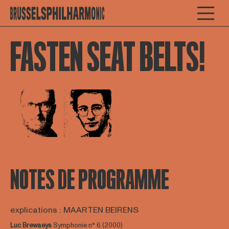
FASTEN SEAT BELTS!
Open afbeelding in popup
Open afbeelding in popup
NOTES DE PROGRAMME
explications : MAARTEN BEIRENS
Luc Brewaeys
Symphonie n° 6 (2000)