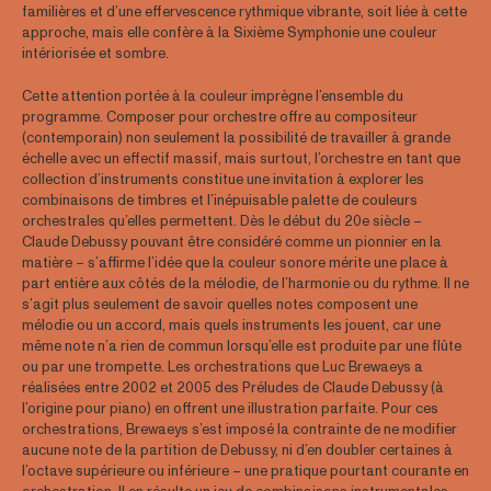
familières et d’une effervescence rythmique vibrante, soit liée à cette
approche, mais elle confère à la Sixième Symphonie une couleur
intériorisée et sombre.
Cette attention portée à la couleur imprègne l’ensemble du
programme. Composer pour orchestre offre au compositeur
(contemporain) non seulement la possibilité de travailler à grande
échelle avec un effectif massif, mais surtout, l’orchestre en tant que
collection d’instruments constitue une invitation à explorer les
combinaisons de timbres et l’inépuisable palette de couleurs
orchestrales qu’elles permettent. Dès le début du 20e siècle –
Claude Debussy pouvant être considéré comme un pionnier en la
matière – s’affirme l’idée que la couleur sonore mérite une place à
part entière aux côtés de la mélodie, de l’harmonie ou du rythme. Il ne
s’agit plus seulement de savoir quelles notes composent une
mélodie ou un accord, mais quels instruments les jouent, car une
même note n’a rien de commun lorsqu’elle est produite par une flûte
ou par une trompette. Les orchestrations que Luc Brewaeys a
réalisées entre 2002 et 2005 des Préludes de Claude Debussy (à
l’origine pour piano) en offrent une illustration parfaite. Pour ces
orchestrations, Brewaeys s’est imposé la contrainte de ne modifier
aucune note de la partition de Debussy, ni d’en doubler certaines à
l’octave supérieure ou inférieure – une pratique pourtant courante en