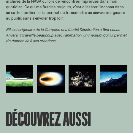
archives de la NASA ou lors de rencontres imprévues dans mon
quotidien. Ce qui me fascine toujours, c’est d’insérer l’inconnu dans
un cadre familier : cela permet de transmettre un univers imaginaire
au public sans s’envoler trop loin.
Rik est originaire de la Campine et a étudié l’illustration à Sint Lucas
Anvers. Il travaille beaucoup avec l’animation, un médium qui lui permet
de donner vie à ses créations.
Open afbeelding in popup
Open afbeelding in popup
Open afbeelding in popup
Open afbee
DÉCOUVREZ AUSSI