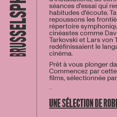
séances d'essai qui r
habitudes d'écoute. T
repoussons les fronti
répertoire symphoniqu
cinéastes comme Davi
Tarkovski et Lars von T
redéfinissaient le lang
cinéma.
Prêt à vous plonger d
Commencez par cette 
films, sélectionnée pa
--
UNE SÉLECTION DE ROB