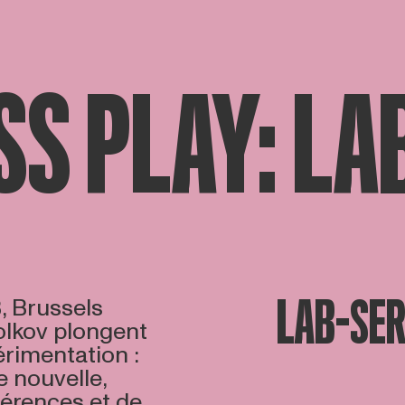
SS PLAY: LA
LAB-SER
, Brussels
olkov plongent
érimentation :
 nouvelle,
férences et de