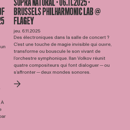
SUPRA NATURAL · 06.11.2025 ·
OF
BRUSSELS PHILHARMONIC LAB @
25
FLAGEY
jeu. 6.11.2025
Des électroniques dans la salle de concert ?
C’est une touche de magie invisible qui ouvre,
 un
transforme ou bouscule le son vivant de
l’orchestre symphonique. Ilan Volkov réunit
quatre compositeurs qui font dialoguer — ou
s’affronter — deux mondes sonores.
é
 À
e
par