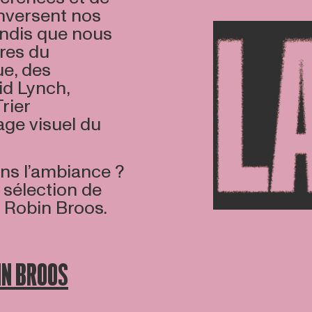
enversent nos
andis que nous
ères du
e, des
d Lynch,
rier
age visuel du
ans l’ambiance ?
sélection de
r Robin Broos.
IN BROOS