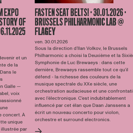
OM EXPO
FASTEN SEAT BELTS! · 30.01.2026 ·
ISTORY OF
BRUSSELS PHILHARMONIC LAB @
6.11.2025
FLAGEY
ven. 30.01.2026
Sous la direction d’Ilan Volkov, le Brussels
Philharmonic a choisi la Deuxième et la Sixi
devenir et un
Symphonie de Luc Brewaeys : dans cette
nte de la
dernière, Brewaeys rassemble tout ce qu’il
 Dans le
défend - la richesse des couleurs de la
ls
musique spectrale du XXe siècle, une
en Galle —
orchestration audacieuse et une confrontat
abel, voix
avec l’électronique. C’est indubitablement
 passionné
influencé par cet élan que Daan Janssens a
 une
écrit un nouveau concerto pour violon,
 concert. À
orchestre et surround electronics.
ette unique
illustrée par