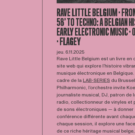
RAVE LITTLE BELGIUM · FR
58’ TO TECHNO: A BELGIAN H
EARLY ELECTRONIC MUSIC · 0
· FLAGEY
jeu. 6.11.2025
Rave Little Belgium est un livre en 
site web qui explore l’histoire vibra
musique électronique en Belgique.
cadre de la
LAB-SERIES
du Brusse
Philharmonic, l’orchestre invite Ko
journaliste musical, DJ, patron de l
radio, collectionneur de vinyles et
de sons électroniques — à donner
conférence différente avant chaque
chaque session, il explore une fac
de ce riche héritage musical belge, 