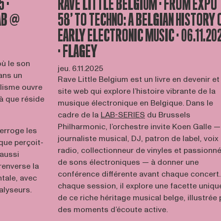
 ·
RAVE LITTLE BELGIUM · FROM EXPO
AB @
58’ TO TECHNO: A BELGIAN HISTORY 
EARLY ELECTRONIC MUSIC · 06.11.20
· FLAGEY
où le son
jeu. 6.11.2025
Dans un
Rave Little Belgium est un livre en devenir et
alisme ouvre
site web qui explore l’histoire vibrante de la
là que réside
musique électronique en Belgique. Dans le
cadre de la
LAB-SERIES
du Brussels
Philharmonic, l’orchestre invite Koen Galle —
erroge les
journaliste musical, DJ, patron de label, voix
 que perçoit-
radio, collectionneur de vinyles et passionn
 aussi
de sons électroniques — à donner une
renverse la
conférence différente avant chaque concert.
tale, avec
chaque session, il explore une facette uniqu
alyseurs.
de ce riche héritage musical belge, illustrée 
des moments d’écoute active.