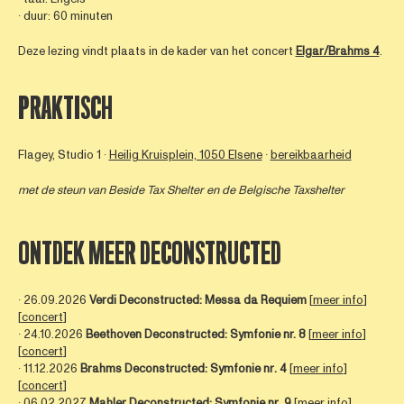
∙ duur: 60 minuten
Deze lezing vindt plaats in de kader van het concert
Elgar/Brahms 4
.
PRAKTISCH
Flagey, Studio 1 ∙
Heilig Kruisplein, 1050 Elsene
∙
bereikbaarheid
met de steun van
Beside Tax Shelter
en de Belgische Taxshelter
ONTDEK MEER DECONSTRUCTED
∙ 26.09.2026
Verdi Deconstructed: Messa da Requiem
[
meer info
]
[
concert
]
∙ 24.10.2026
Beethoven Deconstructed: Symfonie nr. 8
[
meer info
]
[
concert
]
∙ 11.12.2026
Brahms Deconstructed: Symfonie
nr
. 4
[
meer info
]
[
concert
]
∙ 06.02.2027
Mahler Deconstructed: Symfonie
nr
. 9
[
meer info
]