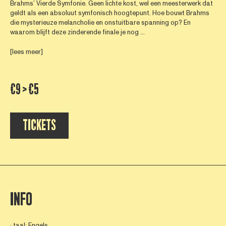
Brahms’ Vierde Symfonie. Geen lichte kost, wel een meesterwerk dat
geldt als een absoluut symfonisch hoogtepunt. Hoe bouwt Brahms
die mysterieuze melancholie en onstuitbare spanning op? En
waarom blijft deze zinderende finale je nog ...
[lees meer]
€9 > €5
TICKETS
INFO
∙ taal: Engels