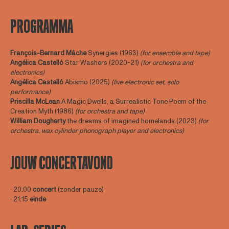
PROGRAMMA
François-Bernard Mâche
Synergies (1963)
(for ensemble and tape)
Angélica Castelló
Star Washers (2020-21)
(for orchestra and
electronics)
Angélica Castelló
Abismo (2025)
(
live electronic set, solo
performance)
Priscilla McLean
A Magic Dwells, a Surrealistic Tone Poem of the
Creation Myth (1986)
(for orchestra and tape)
William Dougherty
the dreams of imagined homelands (2023)
(for
orchestra, wax cylinder phonograph player and electronics)
JOUW CONCERTAVOND
∙ 20:00
concert
(zonder pauze)
∙ 21:15
einde