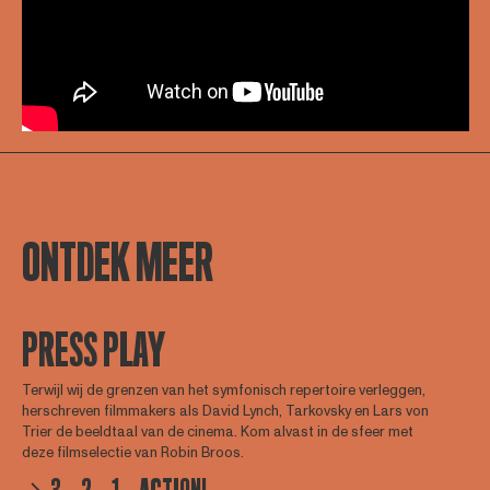
ONTDEK MEER
PRESS PLAY
Terwijl wij de grenzen van het symfonisch repertoire verleggen,
herschreven filmmakers als David Lynch, Tarkovsky en Lars von
Trier de beeldtaal van de cinema. Kom alvast in de sfeer met
deze filmselectie van Robin Broos.