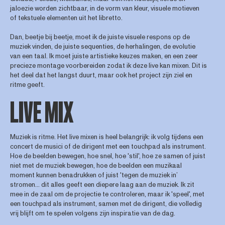
jaloezie worden zichtbaar, in de vorm van kleur, visuele motieven
of tekstuele elementen uit het libretto.
Dan, beetje bij beetje, moet ik de juiste visuele respons op de
muziek vinden, de juiste sequenties, de herhalingen, de evolutie
van een taal. Ik moet juiste artistieke keuzes maken, en een zeer
precieze montage voorbereiden zodat ik deze live kan mixen. Dit is
het deel dat het langst duurt, maar ook het project zijn ziel en
ritme geeft.
LIVE MIX
Muziek is ritme. Het live mixen is heel belangrijk: ik volg tijdens een
concert de musici of de dirigent met een touchpad als instrument.
Hoe de beelden bewegen, hoe snel, hoe 'stil', hoe ze samen of juist
niet met de muziek bewegen, hoe de beelden een muzikaal
moment kunnen benadrukken of juist 'tegen de muziek in’
stromen... dit alles geeft een diepere laag aan de muziek. Ik zit
mee in de zaal om de projectie te controleren, maar ik 'speel', met
een touchpad als instrument, samen met de dirigent, die volledig
vrij blijft om te spelen volgens zijn inspiratie van de dag.