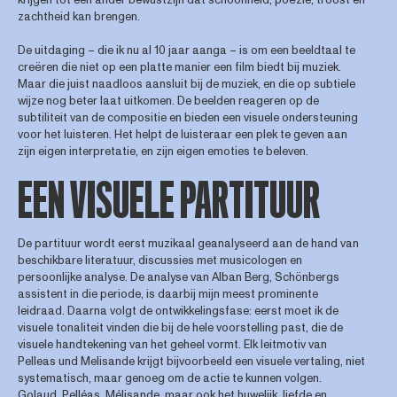
zachtheid kan brengen.
De uitdaging – die ik nu al 10 jaar aanga – is om een beeldtaal te
creëren die niet op een platte manier een film biedt bij muziek.
Maar die juist naadloos aansluit bij de muziek, en die op subtiele
wijze nog beter laat uitkomen. De beelden reageren op de
subtiliteit van de compositie en bieden een visuele ondersteuning
voor het luisteren. Het helpt de luisteraar een plek te geven aan
zijn eigen interpretatie, en zijn eigen emoties te beleven.
EEN VISUELE PARTITUUR
De partituur wordt eerst muzikaal geanalyseerd aan de hand van
beschikbare literatuur, discussies met musicologen en
persoonlijke analyse. De analyse van Alban Berg, Schönbergs
assistent in die periode, is daarbij mijn meest prominente
leidraad. Daarna volgt de ontwikkelingsfase: eerst moet ik de
visuele tonaliteit vinden die bij de hele voorstelling past, die de
visuele handtekening van het geheel vormt. Elk leitmotiv van
Pelleas und Melisande krijgt bijvoorbeeld een visuele vertaling, niet
systematisch, maar genoeg om de actie te kunnen volgen.
Golaud, Pelléas, Mélisande, maar ook het huwelijk, liefde en