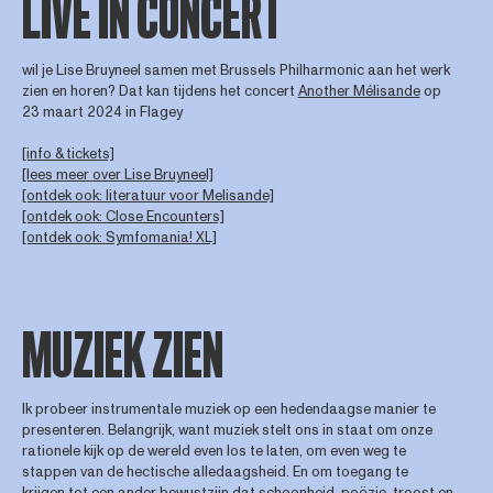
LIVE IN CONCERT
wil je Lise Bruyneel samen met Brussels Philharmonic aan het werk
zien en horen? Dat kan tijdens het concert
Another Mélisande
op
23 maart 2024 in Flagey
[info & tickets]
[lees meer over Lise Bruyneel]
[ontdek ook: literatuur voor Melisande]
[ontdek ook: Close Encounters]
[ontdek ook: Symfomania! XL]
MUZIEK ZIEN
Ik probeer instrumentale muziek op een hedendaagse manier te
presenteren. Belangrijk, want muziek stelt ons in staat om onze
rationele kijk op de wereld even los te laten, om even weg te
stappen van de hectische alledaagsheid. En om toegang te
krijgen tot een ander bewustzijn dat schoonheid, poëzie, troost en