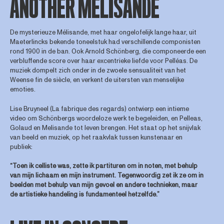
ANOTHER MÉLISANDE
De mysterieuze Mélisande, met haar ongelofelijk lange haar, uit
Maeterlincks bekende toneelstuk had verschillende componisten
rond 1900 in de ban. Ook Arnold Schönberg, die componeerde een
verbluffende score over haar excentrieke liefde voor Pelléas. De
muziek dompelt zich onder in de zwoele sensualiteit van het
Weense fin de siècle, en verkent de uitersten van menselijke
emoties.
Lise Bruyneel (La fabrique des regards) ontwierp een intieme
video om Schönbergs woordeloze werk te begeleiden, en Pelleas,
Golaud en Melisande tot leven brengen. Het staat op het snijvlak
van beeld en muziek, op het raakvlak tussen kunstenaar en
publiek:
“Toen ik celliste was, zette ik partituren om in noten, met behulp
van mijn lichaam en mijn instrument. Tegenwoordig zet ik ze om in
beelden met behulp van mijn gevoel en andere technieken, maar
de artistieke handeling is fundamenteel hetzelfde.”