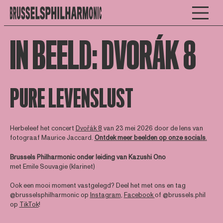
IN BEELD: DVORÁK 8
PURE LEVENSLUST
Herbeleef het concert
Dvořák 8
van 23 mei 2026 door de lens van
fotograaf Maurice Jaccard.
Ontdek meer beelden op onze socials
.
Brussels Philharmonic onder leiding van Kazushi Ono
met Emile Souvagie (klarinet)
Ook een mooi moment vastgelegd? Deel het met ons en tag
@brusselsphilharmonic op
Instagram
,
Facebook
of @brussels.phil
op
TikTok
!