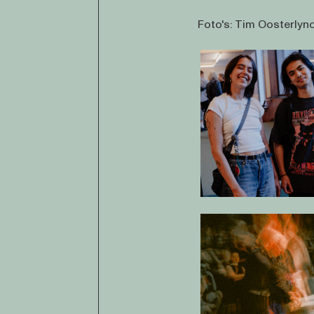
Foto's: Tim Oosterlyn
Open af
Open af