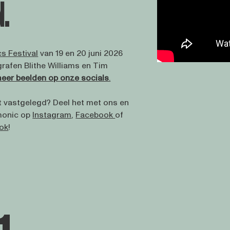
N.
s Festival
van 19 en 20 juni 2026
rafen Blithe Williams en Tim
eer beelden op onze socials
.
vastgelegd? Deel het met ons en
monic op
Instagram
,
Facebook
of
ok
!