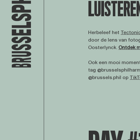
LUISTERE
Herbeleef het
Tectonic
door de lens van fotog
Oosterlynck.
Ontdek m
Ook een mooi moment 
tag @brusselsphilhar
@brussels.phil op
TikT