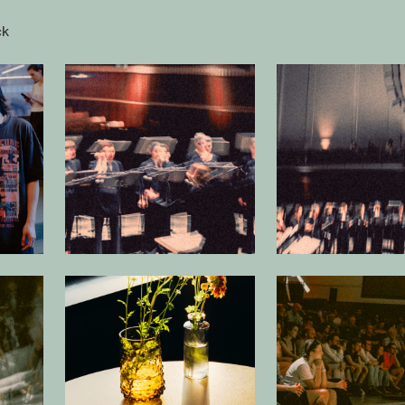
ck
beelding in popup
Open afbeelding in popup
Open
beelding in popup
Open afbeelding in popup
Open