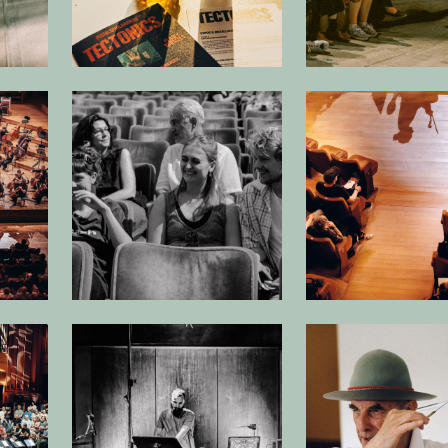
beelding in popup
Open afbeelding in popup
Open
beelding in popup
Open afbeelding in popup
Open