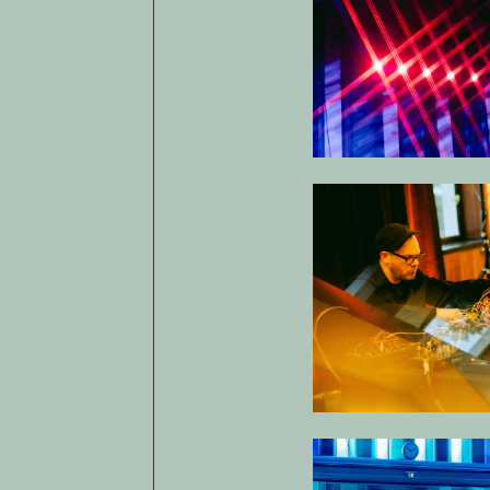
Open af
Open af