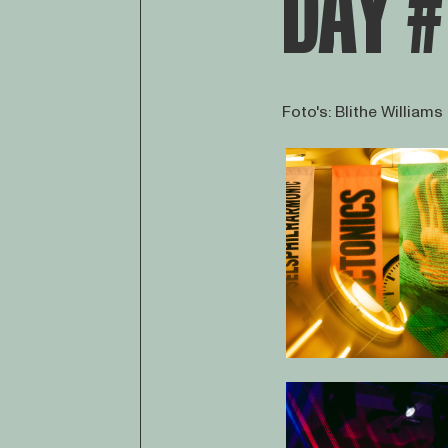
DAY #
Foto's: Blithe Williams
Open af
Open af