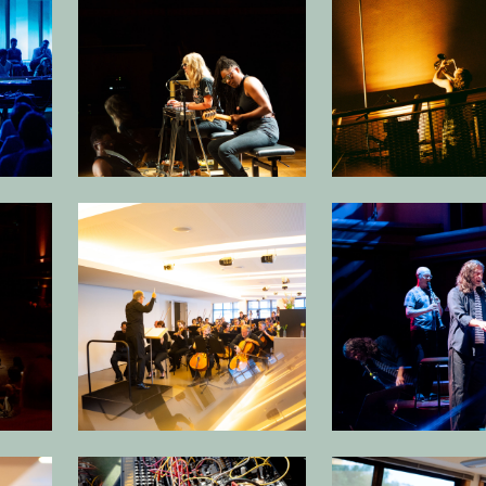
beelding in popup
Open afbeelding in popup
Open
beelding in popup
Open afbeelding in popup
Open