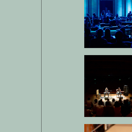
Open af
Open af