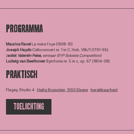
PROGRAMMA
Maurice Ravel
La mère l'oye (1908-10)
Joseph Haydn
Celloconcert nr. 1 in C, Hob. VIIb/1 (1761-65)
(
soli
st: Valentin Feiss,
winnaar BYP Soloists Competition)
Ludwig van Beethoven
Symfonie nr. 5 in c, op. 67 (1804-08)
PRAKTISCH
Flagey, Studio 4 ∙
Heilig Kruisplein, 1050 Elsene
∙
bereikbaarheid
TOELICHTING