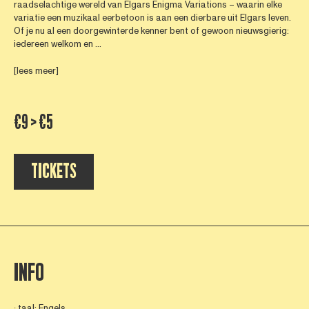
raadselachtige wereld van Elgars Enigma Variations – waarin elke
variatie een muzikaal eerbetoon is aan een dierbare uit Elgars leven.
Of je nu al een doorgewinterde kenner bent of gewoon nieuwsgierig:
iedereen welkom en ...
[lees meer]
€9 > €5
TICKETS
INFO
∙ taal: Engels