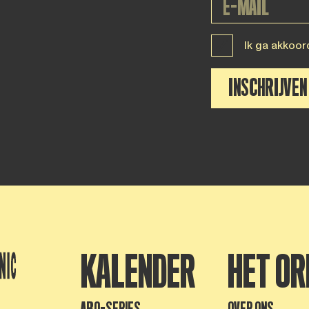
Ik ga akkoor
INSCHRIJVEN
KALENDER
HET OR
ABO-SERIES
OVER ONS