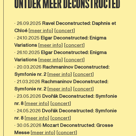
ONTDEK MEER DECONSTRUCTED
∙ 26.09.2025
Ravel Deconstructed: Daphnis et
Chloé
[
meer info
] [
concert
]
∙ 24.10.2025
Elgar Deconstructed: Enigma
Variations
[
meer info
] [
concert
]
∙ 26.10.2025
Elgar Deconstructed: Enigma
Variations
[
meer info
] [
concert
]
∙ 20.03.2026
Rachmaninov Deconstructed:
Symfonie nr. 2
[
meer info
] [
concert
]
∙ 21.03.2026
Rachmaninov Deconstructed:
Symfonie nr. 2
[
meer info
] [
concert
]
∙ 23.05.2026
Dvořák Deconstructed: Symfonie
nr. 8
[
meer info
] [
concert
]
∙ 24.05.2026
Dvořák Deconstructed: Symfonie
nr. 8
[
meer info
] [
concert
]
∙ 30.05.2026
Mozart Deconstructed: Grosse
Messe
[
meer info
] [
concert
]