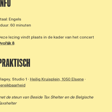
INFO
 taal: Engels
 duur: 60 minuten
eze lezing vindt plaats in de kader van het concert
vořák 8
.
PRAKTISCH
lagey, Studio 1 ∙
Heilig Kruisplein, 1050 Elsene
∙
ereikbaarheid
et de steun van
Beside Tax Shelter
en de Belgische
axshelter