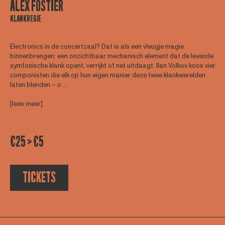
ALEX FOSTIER
KLANKREGIE
Electronics in de concertzaal? Dat is als een vleugje magie
binnenbrengen: een onzichtbaar mechanisch element dat de levende
symfonische klank opent, verrijkt of net uitdaagt. Ilan Volkov koos vier
componisten die elk op hun eigen manier deze twee klankwerelden
laten blenden – o ...
[lees meer]
€25 > €5
TICKETS