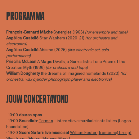
PROGRAMMA
François-Bernard Mâche
Synergies (1963)
(for ensemble and tape)
Angélica Castelló
Star Washers (2020-21)
(for orchestra and
electronics)
Angélica Castelló
Abismo (2025)
(
live electronic set, solo
performance)
Priscilla McLean
A Magic Dwells, a Surrealistic Tone Poem of the
Creation Myth (1986)
(for orchestra and tape)
William Dougherty
the dreams of imagined homelands (2023)
(for
orchestra, wax cylinder phonograph player and electronics)
JOUW CONCERTAVOND
∙ 19:00
deuren open
∙ 19:00
Soundlab
:
Terman
- interactieve muzikale installaties (Logos
Foundation)
∙ 19:20
Score Safari: live music set
William Foster (trombone) brengt
Slipstream
(Florian Magnus Maier)