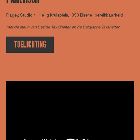
Flagey, Studio 4 ∙
Heilig Kruisplein, 1050 Elsene
∙
bereikbaarheid
met de steun van
Beside Tax Shelter
en de Belgische Taxshelter
TOELICHTING