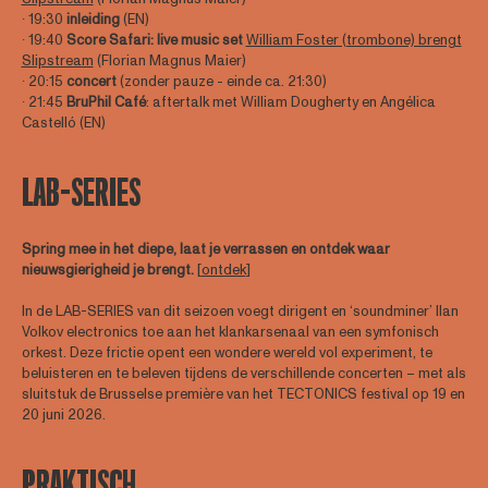
∙ 19:30
inleiding
(EN)
∙ 19:40
Score Safari: live music set
William Foster (trombone) brengt
Slipstream
(Florian Magnus Maier)
∙ 20:15
concert
(zonder pauze - einde ca. 21:30)
∙ 21:45
BruPhil Café
: aftertalk met William Dougherty en Angélica
Castelló (EN)
LAB-SERIES
Spring mee in het diepe, laat je verrassen en ontdek waar
nieuwsgierigheid je brengt.
[
ontdek
]
In de LAB-SERIES van dit seizoen voegt dirigent en ‘soundminer’ Ilan
Volkov electronics toe aan het klankarsenaal van een symfonisch
orkest. Deze frictie opent een wondere wereld vol experiment, te
beluisteren en te beleven tijdens de verschillende concerten – met als
sluitstuk de Brusselse première van het TECTONICS festival op 19 en
20 juni 2026.
PRAKTISCH