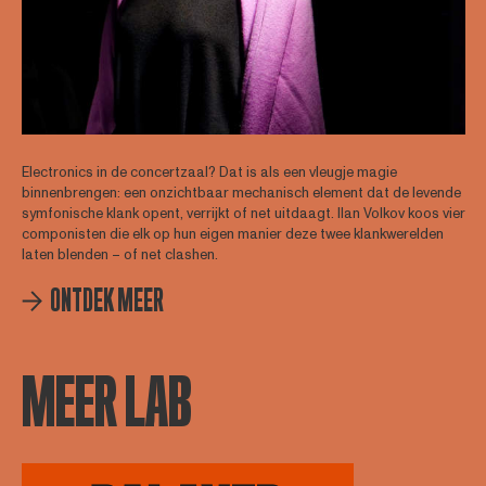
Electronics in de concertzaal? Dat is als een vleugje magie
binnenbrengen: een onzichtbaar mechanisch element dat de levende
symfonische klank opent, verrijkt of net uitdaagt. Ilan Volkov koos vier
componisten die elk op hun eigen manier deze twee klankwerelden
laten blenden – of net clashen.
ONTDEK MEER
MEER LAB