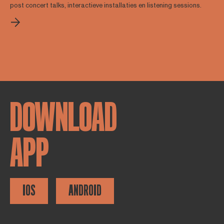
post concert talks, interactieve installaties en listening sessions.
DOWNLOAD
APP
IOS
ANDROID