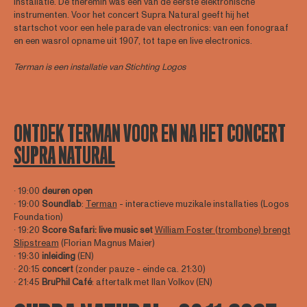
installatie. De theremin was een van de eerste elektronische
instrumenten. Voor het concert Supra Natural geeft hij het
startschot voor een hele parade van electronics: van een fonograaf
en een wasrol opname uit 1907, tot tape en live electronics.
Terman is een installatie van Stichting Logos
ONTDEK TERMAN VOOR EN NA HET CONCERT
SUPRA NATURAL
∙ 19:00
deuren open
∙ 19:00
Soundlab
:
Terman
- interactieve muzikale installaties (Logos
Foundation)
∙ 19:20
Score Safari: live music set
William Foster (trombone) brengt
Slipstream
(Florian Magnus Maier)
∙ 19:30
inleiding
(EN)
∙ 20:15
concert
(zonder pauze - einde ca. 21:30)
∙ 21:45
BruPhil Café
: aftertalk met Ilan Volkov (EN)