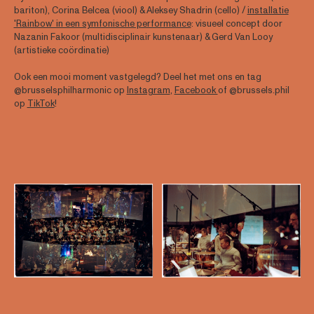
bariton), Corina Belcea (viool) & Aleksey Shadrin (cello) /
installatie
'Rainbow' in een symfonische performance
: visueel concept door
Nazanin Fakoor (multidisciplinair kunstenaar) & Gerd Van Looy
(artistieke coördinatie)
Ook een mooi moment vastgelegd? Deel het met ons en tag
@brusselsphilharmonic op
Instagram
,
Facebook
of @brussels.phil
op
TikTok
!
Open afbeelding in popup
Open afbeelding in
Open afbeelding in popup
Open afbeelding in