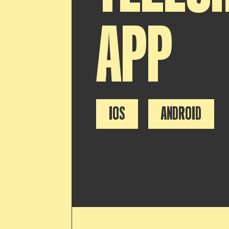
APP
IOS
ANDROID