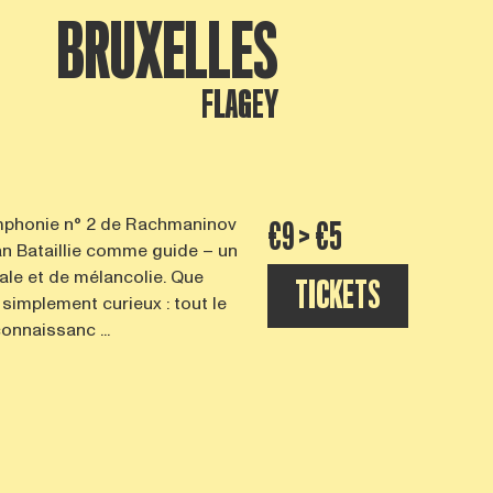
BRUXELLES
FLAGEY
ymphonie n° 2 de Rachmaninov
€9 > €5
tan Bataillie comme guide – un
le et de mélancolie. Que
TICKETS
implement curieux : tout le
onnaissanc ...