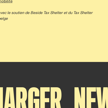
obilité
vec le soutien de
Beside Tax Shelter
et du Tax Shelter
elge
HARGER
NE