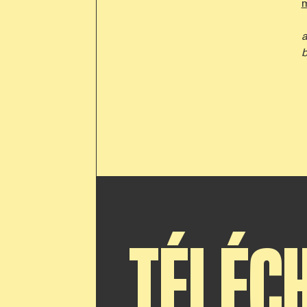
m
a
b
TÉLÉC