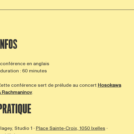
INFOS
 conférence en anglais
 duration : 60 minutes
ette conférence sert de prélude au concert
Hosokawa
& Rachmaninov
.
PRATIQUE
lagey, Studio 1 ∙
Place Sainte-Croix, 1050 Ixelles
∙