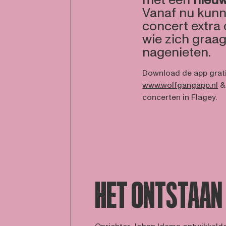
met een
nieuw
Vanaf nu kunn
concert extra 
wie zich graag 
nagenieten.
Download de app grat
www.wolfgangapp.nl
& 
concerten in Flagey.
HET ONTSTAAN