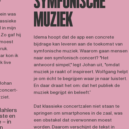
SYMFONISCHE
e
MUZIEK
lein was
assieke
d in mijn
 Zo gaf hij
Idema hoopt dat de app een concrete
 moest
bijdrage kan leveren aan de toekomst van
ruk.
symfonische muziek. Waarom gaan mensen
ar kon ik
naar een symfonisch concert? "Het
k live
antwoord simpel," legt Johan uit, "omdat
muziek je raakt of inspireert. Wolfgang helpt
je om écht te begrijpen waar je naar luistert.
 Johan
En daar draait het om: dat het publiek de
concert-
muziek begrijpt én beleeft.”
ziet.
Dat klassieke concertzalen niet staan te
Mahlers
springen om smartphones in de zaal, was
ste en
een obstakel dat overwonnen moest
 – in
en
worden. Daarom verschijnt de tekst in