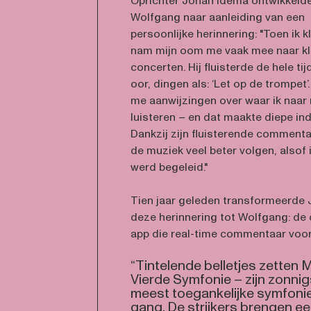
Oprichter Johan Idema ontwikkeld
Wolfgang naar aanleiding van een
persoonlijke herinnering: "Toen ik k
nam mijn oom me vaak mee naar kl
concerten. Hij fluisterde de hele tij
oor, dingen als: ‘Let op de trompet’.
me aanwijzingen over waar ik naar
luisteren – en dat maakte diepe ind
Dankzij zijn fluisterende commenta
de muziek veel beter volgen, alsof i
werd begeleid."
Tien jaar geleden transformeerde
deze herinnering tot Wolfgang: de 
app die real-time commentaar voor
“Tintelende belletjes zetten 
Vierde Symfonie – zijn zonnig
meest toegankelijke symfonie
gang. De strijkers brengen e