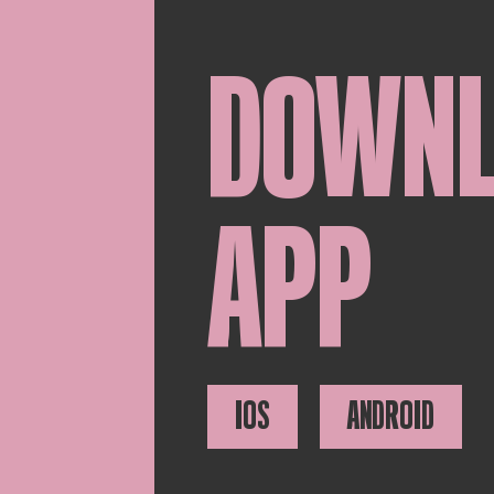
DOWN
APP
IOS
ANDROID