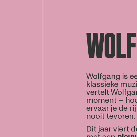
WOLF
Wolfgang is e
klassieke muzie
vertelt Wolfga
moment – hoor
ervaar je de r
nooit tevoren.
Dit jaar viert