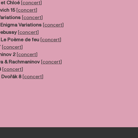
 et Chloé
[
concert
]
vich 15
[
concert
]
ariations
[
concert
]
 Enigma Variations
[
concert
]
Debussy
[
concert
]
: Le Poème de feu
[
concert
]
7
[
concert
]
inov 2
[
concert
]
a & Rachmaninov
[
concert
]
8
[
concert
]
: Dvořák 8
[
concert
]